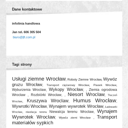
Dane kontaktowe
infolinia handlowa
Jan tel. 606 305 504
biuro@jft.com.pl
Tagi strony
Usługi ziemne Wrocław
Wywóz
,
Roboty Ziemne Wrocław
,
gruzu Wrocław
,
,
,
Transport ciężarowy Wrocław
Piasek Wrocław
Wykopy Wrocław
Wyburzenia Wrocław
Ziemia ogrodowa
,
, ,
Niesort Wrocław
Wrocław
Rozbiórki Wrocław
,
, ,
,
Tłuczeń
Humus Wrocław
Kruszywa Wrocław
,
,
,
Wrocław
Wywrotki Wrocław
Wynajem wywrotek Wrocław
,
,
Ładowarki
Wynajem
Niewalcja terenu Wrocław
,
,
Wrocław
niwelacja terenu
Wywrotek Wrocław
Transport
,
,
Wywóz ziemi Wrocław
materiałów sypkich