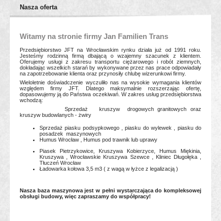
Nasza oferta
Witamy na stronie firmy Jan Familien Trans
Przedsiębiorstwo JFT na Wrocławskim rynku działa już od 1991 roku.
Jesteśmy rodzinną firmą dbającą o wzajemny szacunek z klientem.
Oferujemy usługi z zakresu transportu ciężarowego i robót ziemnych,
dokładając wszelkich starań by wykonywane przez nas prace odpowiadały
na zapotrzebowanie klienta oraz przynosiły chlubę wizerunkowi firmy.
Wieloletnie doświadczenie wyczuliło nas na wysokie wymagania klientów
względem firmy JFT. Dlatego maksymalnie rozszerzając ofertę,
dopasowujemy ją do Państwa oczekiwań. W zakres usług przedsiębiorstwa
wchodzą:
Sprzedaż kruszyw drogowych granitowych oraz
kruszyw budowlanych - żwiry
Sprzedaż piasku podsypkowego , piasku do wylewek , piasku do
posadzek maszynowych
Humus Wrocław , Humus pod trawnik lub uprawy
Piasek Pietrzykowice, Kruszywa Kobierzyce, Humus Miękinia,
Kruszywa , Wrocławskie Kruszywa Szewce , Kliniec Długołęka ,
Tłuczeń Wrocław
Ładowarka kołowa 3,5 m3 ( z wagą w łyżce z legalizacją )
Nasza baza maszynowa jest w pełni wystarczająca do kompleksowej
obsługi budowy, więc zapraszamy do współpracy!