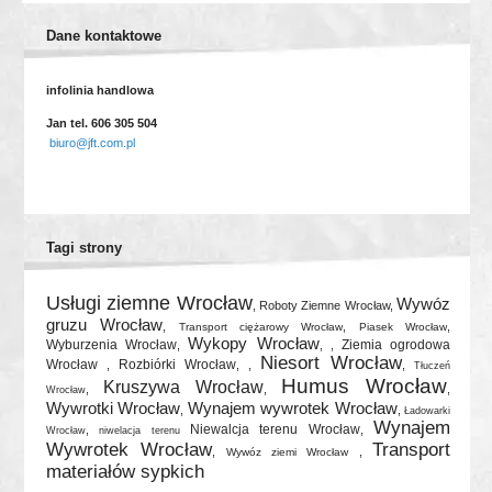
Dane kontaktowe
infolinia handlowa
Jan tel. 606 305 504
biuro@jft.com.pl
Tagi strony
Usługi ziemne Wrocław
Wywóz
,
Roboty Ziemne Wrocław
,
gruzu Wrocław
,
,
,
Transport ciężarowy Wrocław
Piasek Wrocław
Wykopy Wrocław
Wyburzenia Wrocław
Ziemia ogrodowa
,
, ,
Niesort Wrocław
Wrocław
Rozbiórki Wrocław
,
, ,
,
Tłuczeń
Humus Wrocław
Kruszywa Wrocław
,
,
,
Wrocław
Wywrotki Wrocław
Wynajem wywrotek Wrocław
,
,
Ładowarki
Wynajem
Niewalcja terenu Wrocław
,
,
Wrocław
niwelacja terenu
Wywrotek Wrocław
Transport
,
,
Wywóz ziemi Wrocław
materiałów sypkich