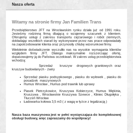
Nasza oferta
Witamy na stronie firmy Jan Familien Trans
Przedsiębiorstwo JFT na Wrocławskim rynku działa już od 1991 roku.
Jesteśmy rodzinną firmą dbającą o wzajemny szacunek z klientem.
Oferujemy usługi z zakresu transportu ciężarowego i robót ziemnych,
dokładając wszelkich starań by wykonywane przez nas prace odpowiadały
na zapotrzebowanie klienta oraz przynosiły chlubę wizerunkowi firmy.
Wieloletnie doświadczenie wyczuliło nas na wysokie wymagania klientów
względem firmy JFT. Dlatego maksymalnie rozszerzając ofertę,
dopasowujemy ją do Państwa oczekiwań. W zakres usług przedsiębiorstwa
wchodzą:
Sprzedaż kruszyw drogowych granitowych oraz
kruszyw budowlanych - żwiry
Sprzedaż piasku podsypkowego , piasku do wylewek , piasku do
posadzek maszynowych
Humus Wrocław , Humus pod trawnik lub uprawy
Piasek Pietrzykowice, Kruszywa Kobierzyce, Humus Miękinia,
Kruszywa , Wrocławskie Kruszywa Szewce , Kliniec Długołęka ,
Tłuczeń Wrocław
Ładowarka kołowa 3,5 m3 ( z wagą w łyżce z legalizacją )
Nasza baza maszynowa jest w pełni wystarczająca do kompleksowej
obsługi budowy, więc zapraszamy do współpracy!